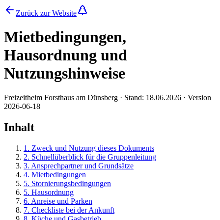
Zurück zur Website
Mietbedingungen,
Hausordnung und
Nutzungshinweise
Freizeitheim Forsthaus am Dünsberg
· Stand:
18.06.2026
· Version
2026-06-18
Inhalt
1
.
Zweck und Nutzung dieses Dokuments
2
.
Schnellüberblick für die Gruppenleitung
3
.
Ansprechpartner und Grundsätze
4
.
Mietbedingungen
5
.
Stornierungsbedingungen
5
.
Hausordnung
6
.
Anreise und Parken
7
.
Checkliste bei der Ankunft
8
.
Küche und Gasbetrieb