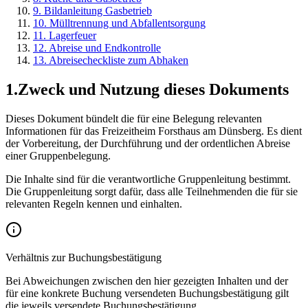
9
.
Bildanleitung Gasbetrieb
10
.
Mülltrennung und Abfallentsorgung
11
.
Lagerfeuer
12
.
Abreise und Endkontrolle
13
.
Abreisecheckliste zum Abhaken
1
.
Zweck und Nutzung dieses Dokuments
Dieses Dokument bündelt die für eine Belegung relevanten
Informationen für das Freizeitheim Forsthaus am Dünsberg. Es dient
der Vorbereitung, der Durchführung und der ordentlichen Abreise
einer Gruppenbelegung.
Die Inhalte sind für die verantwortliche Gruppenleitung bestimmt.
Die Gruppenleitung sorgt dafür, dass alle Teilnehmenden die für sie
relevanten Regeln kennen und einhalten.
Verhältnis zur Buchungsbestätigung
Bei Abweichungen zwischen den hier gezeigten Inhalten und der
für eine konkrete Buchung versendeten Buchungsbestätigung gilt
die jeweils versendete Buchungsbestätigung.