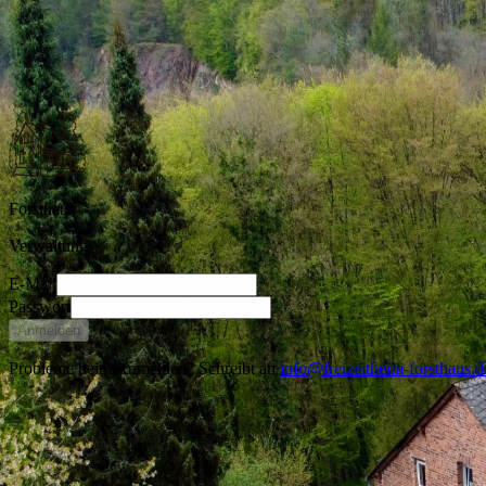
Freizeitheim Forsthaus
Dünsberg · Biebertal · Hessen
Forsthaus
Verwaltung
E-Mail
Passwort
Anmelden
Probleme beim Anmelden? Schreibt an
info@freizeitheim-forsthaus.d